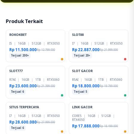
Produk Terkait
ROKOKBET
SLOT88
-2%
-1%
I5
|
16GB
|
512GB
|
RTX3050
I7
|
16GB
|
512GB
|
RTX5050
Rp 11.500.000
Rp 22.887.000
Rp 12.799.000
Rp 21.999.000
Terjual 200+
Terjual 20+
SLOT777
SLOT GACOR
-1%
-1%
R7AI
|
16GB
|
1TB
|
RTX5060
R5AI
|
16GB
|
1TB
|
RTX5060
Rp 23.600.000
Rp 18.800.000
Rp 21.399.000
Rp 19.799.000
Terjual 6
Terjual 5
SITUS TERPERCAYA
LINK GACOR
-1%
-1%
I7
|
16GB
|
512GB
|
RTX5050
CORE5
|
16GB
|
512GB
|
RTX4050
Rp 28.600.080
Rp 27.999.000
Rp 17.888.000
Rp 18.499.000
Terjual 6