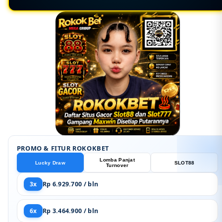
PROMO & FITUR ROKOKBET
Lomba Panjat
Lucky Draw
SLOT88
Turnover
3x
Rp 6.929.700 / bln
6x
Rp 3.464.900 / bln