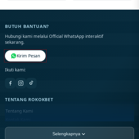
BUTUH BANTUAN?
Hubungi kami melalui Official WhatsApp interaktif
sekarang.
Kirim Pesan
Ikuti kami:
TENTANG ROKOKBET
Tentang Kami
Kontak Kami
Lokasi Toko
Selengkapnya
FAQ