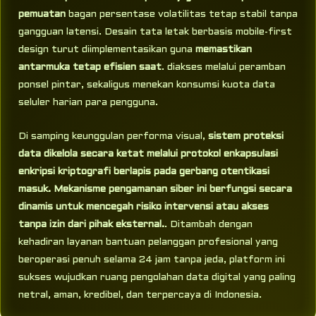
pemuatan
bagan persentase volatilitas tetap stabil tanpa
gangguan latensi. Desain tata letak berbasis mobile-first
design turut diimplementasikan guna
memastikan
antarmuka tetap efisien saat
. diakses melalui peramban
ponsel pintar, sekaligus menekan konsumsi kuota data
seluler harian para pengguna.
Di samping keunggulan performa visual,
sistem proteksi
data dikelola secara ketat melalui protokol
enkapsulasi
enkripsi kriptografi berlapis pada gerbang otentikasi
masuk. Mekanisme pengamanan siber ini berfungsi secara
dinamis untuk mencegah risiko intervensi atau akses
tanpa izin dari pihak eksternal.
. Ditambah dengan
kehadiran layanan bantuan pelanggan profesional yang
beroperasi penuh selama 24 jam tanpa jeda, platform ini
sukses wujudkan ruang pengolahan data digital yang paling
netral, aman, kredibel, dan terpercaya di Indonesia.