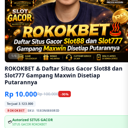
1/6
ROKOKBET ♨️ Daftar Situs Gacor Slot88 dan
Slot777 Gampang Maxwin Disetiap
Putarannya
Rp 10.000
Rp 100.000
-90%
Terjual 3.123.000
ROKOKBET
SKU:
1S83N0880RID
Autorized SITUS GACOR
💳
SITUS GACOR ROKOKBET