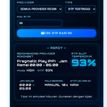
PROVIDER
TIPE
MIN RTP
🎰
CEK RTP HARI INI
— READY —
REKOMENDASI PROVIDER
RTP SLOT
ROKOKBET
TERPERCAYA
93%
Pragmatic Play (PP) • Jam
Ramai 00:00 - 06:00
HIGH
93%
Mode:
RTP:
JAM GACOR
POLA BERMAIN
STATUS HARI INI
00:00 -
MANUAL 10x
NAIK
06:00
Tips: Ini simulasi hiburan. Gunakan dengan bijak.