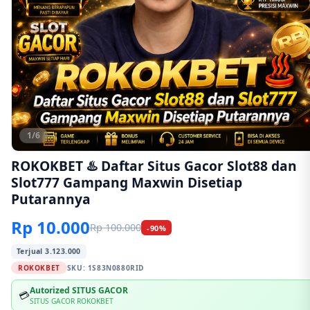
1/6
ROKOKBET ♨️ Daftar Situs Gacor Slot88 dan
Slot777 Gampang Maxwin Disetiap
Putarannya
Rp 10.000
Rp 100.000
-90%
Terjual 3.123.000
ROKOKBET
SKU:
1S83N0880RID
Autorized SITUS GACOR
💳
SITUS GACOR ROKOKBET