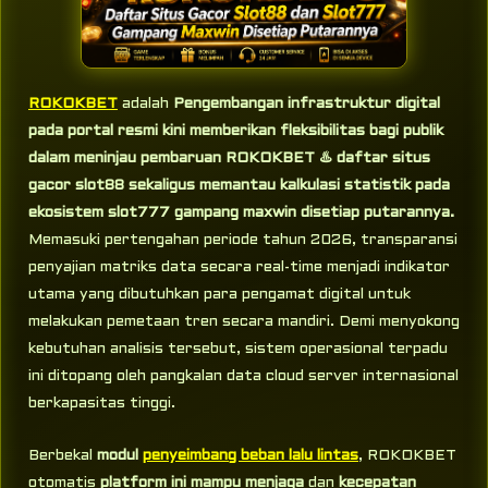
ROKOKBET
adalah
Pengembangan infrastruktur digital
pada portal resmi kini memberikan fleksibilitas bagi publik
dalam meninjau pembaruan ROKOKBET ♨️ daftar situs
gacor slot88 sekaligus memantau kalkulasi statistik pada
ekosistem slot777 gampang maxwin disetiap putarannya.
Memasuki pertengahan periode tahun 2026, transparansi
penyajian matriks data secara real-time menjadi indikator
utama yang dibutuhkan para pengamat digital untuk
melakukan pemetaan tren secara mandiri. Demi menyokong
kebutuhan analisis tersebut, sistem operasional terpadu
ini ditopang oleh pangkalan data cloud server internasional
berkapasitas tinggi.
Berbekal
modul
penyeimbang beban lalu lintas
, ROKOKBET
otomatis
platform ini mampu menjaga
dan
kecepatan