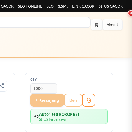
 GACOR
SLOT ONLINE
SLOT RESMI
LINK GACOR
SITUS GACOR
0
🛒
Masuk
QTY
+ Keranjang
Beli
Autorized ROKOKBET
💳
SITUS Terpercaya