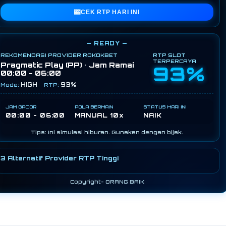
🎰
CEK RTP HARI INI
— READY —
REKOMENDASI PROVIDER ROKOKBET
RTP SLOT
TERPERCAYA
Pragmatic Play (PP) • Jam Ramai
93%
00:00 - 06:00
HIGH
93%
Mode:
RTP:
JAM GACOR
POLA BERMAIN
STATUS HARI INI
00:00 - 06:00
MANUAL 10x
NAIK
Tips: Ini simulasi hiburan. Gunakan dengan bijak.
3 Alternatif Provider RTP Tinggi
Copyright- ORANG BAIK