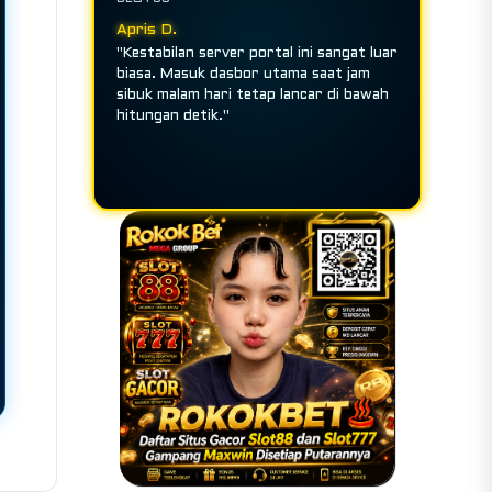
Rendy K.
"Penyajian informasi seputar
ROKOKBET ♨️ daftar situs gacor
slot88 di portal ini sangat
komprehensif. Grafik dan tabel
statistiknya tertata rapi sehingga
mudah dianalisis."