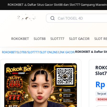
ROKOKBET ♨️ Daftar Situs Gacor Slot88 dan Slot777 Gampang Maxwin
ROKOKBET
SLOT88
SLOT777
SLOT GACOR
SLOT R
ROKOKBET ♨️ Daftar Si
ROKOKBET
/
SLOT88
/
SLOT777
/
SLOT ONLINE
/
LINK GACOR
/
ROKO
Slot
Rp 
Terjual
ROKOK