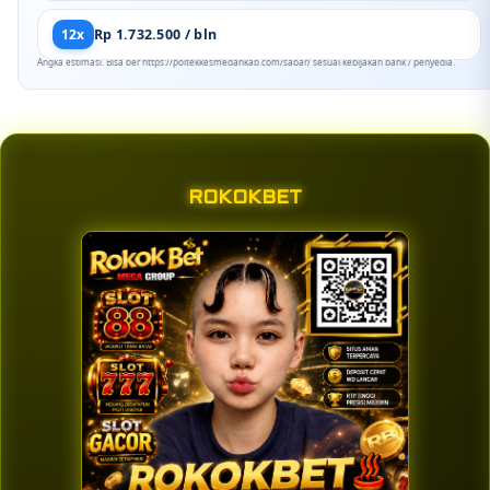
12x
Rp 1.732.500 / bln
Angka estimasi. Bisa ber https://poltekkesmedankab.com/sabar/ sesuai kebijakan bank / penyedia.
ROKOKBET