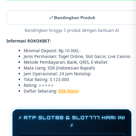
Bandingkan Produk
Bandingkan hingga 5 produk dengan bantuan AI
Informasi ROKOKBET:
Minimal Deposit: Rp.10.000,-
Jenis Permainan: Togel Online, Slot Gacor, Live Casino
Metode Pembayaran: Bank, QRIS, E-Wallet
Mata Uang: IDR (Indonesian Rupiah)
Jam Operasional: 24 Jam Nonstop
Total Rating: 3.123.000
Rating: ⭐⭐⭐⭐⭐
Daftar Sekarang:
Klik Disini
⚡ RTP SLOT88 & SLOT777 HARI INI
⚡