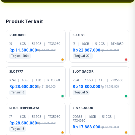
Produk Terkait
ROKOKBET
SLOT88
-2%
-1%
I5
|
16GB
|
512GB
|
RTX3050
I7
|
16GB
|
512GB
|
RTX5050
Rp 11.500.000
Rp 22.887.000
Rp 12.799.000
Rp 21.999.000
Terjual 200+
Terjual 20+
SLOT777
SLOT GACOR
-1%
-1%
R7AI
|
16GB
|
1TB
|
RTX5060
R5AI
|
16GB
|
1TB
|
RTX5060
Rp 23.600.000
Rp 18.800.000
Rp 21.399.000
Rp 19.799.000
Terjual 6
Terjual 5
SITUS TERPERCAYA
LINK GACOR
-1%
-1%
I7
|
16GB
|
512GB
|
RTX5050
CORE5
|
16GB
|
512GB
|
RTX4050
Rp 28.600.080
Rp 27.999.000
Rp 17.888.000
Rp 18.499.000
Terjual 6