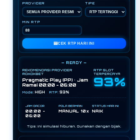
PROVIDER
TIPE
MIN RTP
🎰
CEK RTP HARI INI
— READY —
REKOMENDASI PROVIDER
RTP SLOT
ROKOKBET
TERPERCAYA
93%
Pragmatic Play (PP) • Jam
Ramai 00:00 - 06:00
HIGH
93%
Mode:
RTP:
JAM GACOR
POLA BERMAIN
STATUS HARI INI
00:00 -
MANUAL 10x
NAIK
06:00
Tips: Ini simulasi hiburan. Gunakan dengan bijak.