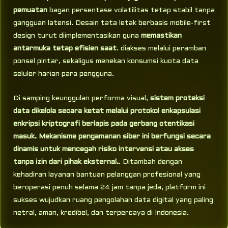
pemuatan
bagan persentase volatilitas tetap stabil tanpa
gangguan latensi. Desain tata letak berbasis mobile-first
design turut diimplementasikan guna
memastikan
antarmuka tetap efisien saat
. diakses melalui peramban
ponsel pintar, sekaligus menekan konsumsi kuota data
seluler harian para pengguna.
Di samping keunggulan performa visual,
sistem proteksi
data dikelola secara ketat melalui protokol
enkapsulasi
enkripsi kriptografi berlapis pada gerbang otentikasi
masuk. Mekanisme pengamanan siber ini berfungsi secara
dinamis untuk mencegah risiko intervensi atau akses
tanpa izin dari pihak eksternal.
. Ditambah dengan
kehadiran layanan bantuan pelanggan profesional yang
beroperasi penuh selama 24 jam tanpa jeda, platform ini
sukses wujudkan ruang pengolahan data digital yang paling
netral, aman, kredibel, dan terpercaya di Indonesia.