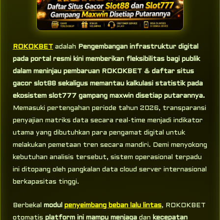
ROKOKBET
adalah
Pengembangan infrastruktur digital
pada portal resmi kini memberikan fleksibilitas bagi publik
dalam meninjau pembaruan ROKOKBET ♨️ daftar situs
gacor slot88 sekaligus memantau kalkulasi statistik pada
ekosistem slot777 gampang maxwin disetiap putarannya.
Memasuki pertengahan periode tahun 2026, transparansi
penyajian matriks data secara real-time menjadi indikator
utama yang dibutuhkan para pengamat digital untuk
melakukan pemetaan tren secara mandiri. Demi menyokong
kebutuhan analisis tersebut, sistem operasional terpadu
ini ditopang oleh pangkalan data cloud server internasional
berkapasitas tinggi.
Berbekal
modul
penyeimbang beban lalu lintas
, ROKOKBET
otomatis
platform ini mampu menjaga
dan
kecepatan