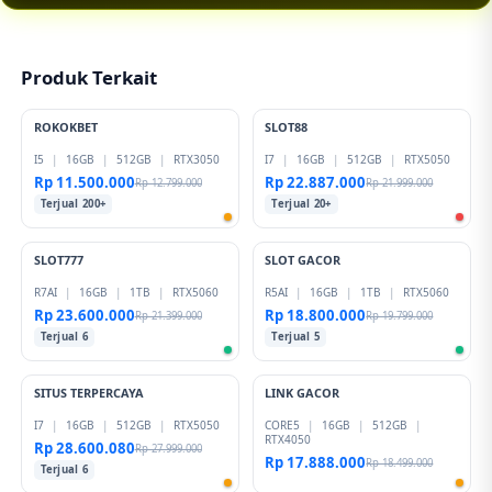
Produk Terkait
ROKOKBET
SLOT88
-2%
-1%
I5
|
16GB
|
512GB
|
RTX3050
I7
|
16GB
|
512GB
|
RTX5050
Rp 11.500.000
Rp 22.887.000
Rp 12.799.000
Rp 21.999.000
Terjual 200+
Terjual 20+
SLOT777
SLOT GACOR
-1%
-1%
R7AI
|
16GB
|
1TB
|
RTX5060
R5AI
|
16GB
|
1TB
|
RTX5060
Rp 23.600.000
Rp 18.800.000
Rp 21.399.000
Rp 19.799.000
Terjual 6
Terjual 5
SITUS TERPERCAYA
LINK GACOR
-1%
-1%
I7
|
16GB
|
512GB
|
RTX5050
CORE5
|
16GB
|
512GB
|
RTX4050
Rp 28.600.080
Rp 27.999.000
Rp 17.888.000
Rp 18.499.000
Terjual 6