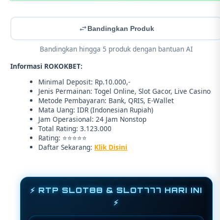
Bandingkan Produk
Bandingkan hingga 5 produk dengan bantuan AI
Informasi ROKOKBET:
Minimal Deposit: Rp.10.000,-
Jenis Permainan: Togel Online, Slot Gacor, Live Casino
Metode Pembayaran: Bank, QRIS, E-Wallet
Mata Uang: IDR (Indonesian Rupiah)
Jam Operasional: 24 Jam Nonstop
Total Rating: 3.123.000
Rating: ⭐⭐⭐⭐⭐
Daftar Sekarang:
Klik Disini
⚡ RTP SLOT88 & SLOT777 HARI INI
⚡