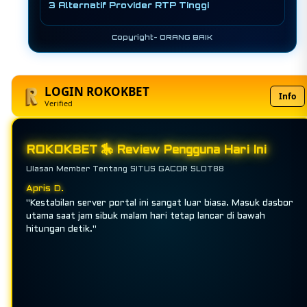
3 Alternatif Provider RTP Tinggi
Copyright- ORANG BAIK
LOGIN ROKOKBET
Info
Verified
ROKOKBET 🎠 Review Pengguna Hari Ini
Ulasan Member Tentang SITUS GACOR SLOT88
Rendy K.
"Penyajian informasi seputar ROKOKBET ♨️ daftar situs
gacor slot88 di portal ini sangat komprehensif. Grafik dan
tabel statistiknya tertata rapi sehingga mudah dianalisis."