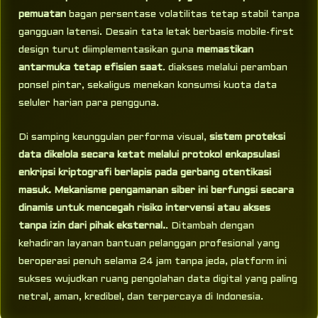
pemuatan
bagan persentase volatilitas tetap stabil tanpa
gangguan latensi. Desain tata letak berbasis mobile-first
design turut diimplementasikan guna
memastikan
antarmuka tetap efisien saat
. diakses melalui peramban
ponsel pintar, sekaligus menekan konsumsi kuota data
seluler harian para pengguna.
Di samping keunggulan performa visual,
sistem proteksi
data dikelola secara ketat melalui protokol
enkapsulasi
enkripsi kriptografi berlapis pada gerbang otentikasi
masuk. Mekanisme pengamanan siber ini berfungsi secara
dinamis untuk mencegah risiko intervensi atau akses
tanpa izin dari pihak eksternal.
. Ditambah dengan
kehadiran layanan bantuan pelanggan profesional yang
beroperasi penuh selama 24 jam tanpa jeda, platform ini
sukses wujudkan ruang pengolahan data digital yang paling
netral, aman, kredibel, dan terpercaya di Indonesia.