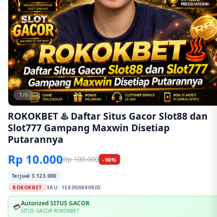
1/6
ROKOKBET ♨️ Daftar Situs Gacor Slot88 dan
Slot777 Gampang Maxwin Disetiap
Putarannya
Rp 10.000
Rp 100.000
-90%
Terjual 3.123.000
ROKOKBET
SKU:
1S83N0880RID
Autorized SITUS GACOR
💳
SITUS GACOR ROKOKBET