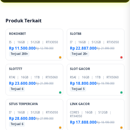
Produk Terkait
ROKOKBET
SLOT88
-2%
-1%
I5
|
16GB
|
512GB
|
RTX3050
I7
|
16GB
|
512GB
|
RTX5050
Rp 11.500.000
Rp 22.887.000
Rp 12.799.000
Rp 21.999.000
Terjual 200+
Terjual 20+
SLOT777
SLOT GACOR
-1%
-1%
R7AI
|
16GB
|
1TB
|
RTX5060
R5AI
|
16GB
|
1TB
|
RTX5060
Rp 23.600.000
Rp 18.800.000
Rp 21.399.000
Rp 19.799.000
Terjual 6
Terjual 5
SITUS TERPERCAYA
LINK GACOR
-1%
-1%
I7
|
16GB
|
512GB
|
RTX5050
CORE5
|
16GB
|
512GB
|
RTX4050
Rp 28.600.080
Rp 27.999.000
Rp 17.888.000
Rp 18.499.000
Terjual 6