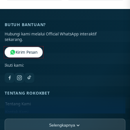
BUTUH BANTUAN?
Hubungi kami melalui Official WhatsApp interaktif
sekarang.
Kirim Pesan
Ikuti kami:
TENTANG ROKOKBET
Tentang Kami
Kontak Kami
Lokasi Toko
Selengkapnya
FAQ