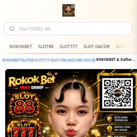
ROKOKBET
SLOT88
SLOT777
SLOT GACOR
SLOT RES
ROKOKBET ♨️ Daftar Situs Gacor Slot88 dan Slot777 Gampang Maxwin Disetiap Putarannya
ROKOKBET
/
SLOT88
/
SLOT777
/
SLOT ONLINE
/
LINK GACOR
/