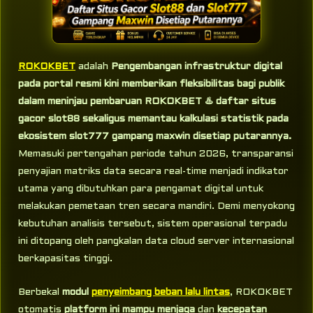
ROKOKBET
adalah
Pengembangan infrastruktur digital
pada portal resmi kini memberikan fleksibilitas bagi publik
dalam meninjau pembaruan ROKOKBET ♨️ daftar situs
gacor slot88 sekaligus memantau kalkulasi statistik pada
ekosistem slot777 gampang maxwin disetiap putarannya.
Memasuki pertengahan periode tahun 2026, transparansi
penyajian matriks data secara real-time menjadi indikator
utama yang dibutuhkan para pengamat digital untuk
melakukan pemetaan tren secara mandiri. Demi menyokong
kebutuhan analisis tersebut, sistem operasional terpadu
ini ditopang oleh pangkalan data cloud server internasional
berkapasitas tinggi.
Berbekal
modul
penyeimbang beban lalu lintas
, ROKOKBET
otomatis
platform ini mampu menjaga
dan
kecepatan