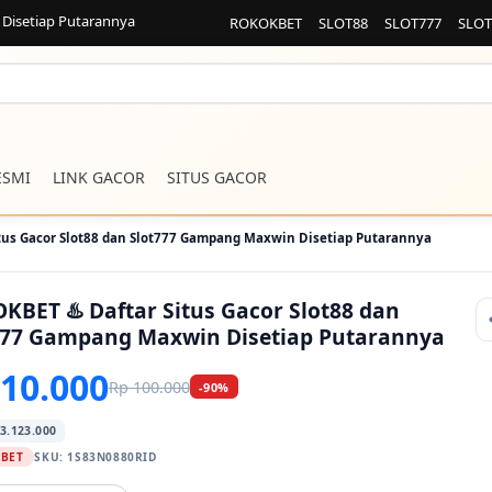
 Disetiap Putarannya
ROKOKBET
SLOT88
SLOT777
SLOT
ESMI
LINK GACOR
SITUS GACOR
tus Gacor Slot88 dan Slot777 Gampang Maxwin Disetiap Putarannya
KBET ♨️ Daftar Situs Gacor Slot88 dan
777 Gampang Maxwin Disetiap Putarannya
10.000
Rp 100.000
-90%
 3.123.000
BET
SKU:
1S83N0880RID