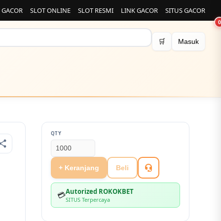
 GACOR
SLOT ONLINE
SLOT RESMI
LINK GACOR
SITUS GACOR
0
🛒
Masuk
QTY
+ Keranjang
Beli
Autorized ROKOKBET
💳
SITUS Terpercaya