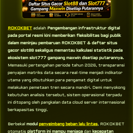
ROKOKBET
adalah
Pengembangan infrastruktur digital
pada portal resmi kini memberikan fleksibilitas bagi publik
dalam meninjau pembaruan ROKOKBET ♨️ daftar situs
gacor slot88 sekaligus memantau kalkulasi statistik pada
ekosistem slot777 gampang maxwin disetiap putarannya.
Memasuki pertengahan periode tahun 2026, transparansi
penyajian matriks data secara real-time menjadi indikator
utama yang dibutuhkan para pengamat digital untuk
melakukan pemetaan tren secara mandiri. Demi menyokong
kebutuhan analisis tersebut, sistem operasional terpadu
ini ditopang oleh pangkalan data cloud server internasional
berkapasitas tinggi.
Berbekal
modul
penyeimbang beban lalu lintas
, ROKOKBET
otomatis
platform ini mampu menjaga
dan
kecepatan