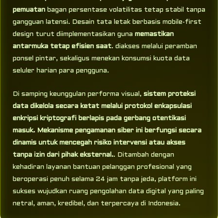
pemuatan
bagan persentase volatilitas tetap stabil tanpa
gangguan latensi. Desain tata letak berbasis mobile-first
design turut diimplementasikan guna
memastikan
antarmuka tetap efisien saat
. diakses melalui peramban
ponsel pintar, sekaligus menekan konsumsi kuota data
seluler harian para pengguna.
Di samping keunggulan performa visual,
sistem proteksi
data dikelola secara ketat melalui protokol
enkapsulasi
enkripsi kriptografi berlapis pada gerbang otentikasi
masuk. Mekanisme pengamanan siber ini berfungsi secara
dinamis untuk mencegah risiko intervensi atau akses
tanpa izin dari pihak eksternal.
. Ditambah dengan
kehadiran layanan bantuan pelanggan profesional yang
beroperasi penuh selama 24 jam tanpa jeda, platform ini
sukses wujudkan ruang pengolahan data digital yang paling
netral, aman, kredibel, dan terpercaya di Indonesia.