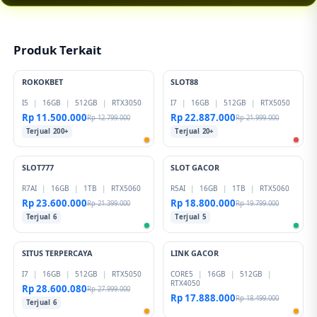
Produk Terkait
ROKOKBET
SLOT88
-2%
-1%
I5
|
16GB
|
512GB
|
RTX3050
I7
|
16GB
|
512GB
|
RTX5050
Rp 11.500.000
Rp 22.887.000
Rp 12.799.000
Rp 21.999.000
Terjual 200+
Terjual 20+
SLOT777
SLOT GACOR
-1%
-1%
R7AI
|
16GB
|
1TB
|
RTX5060
R5AI
|
16GB
|
1TB
|
RTX5060
Rp 23.600.000
Rp 18.800.000
Rp 21.399.000
Rp 19.799.000
Terjual 6
Terjual 5
SITUS TERPERCAYA
LINK GACOR
-1%
-1%
I7
|
16GB
|
512GB
|
RTX5050
CORE5
|
16GB
|
512GB
|
RTX4050
Rp 28.600.080
Rp 27.999.000
Rp 17.888.000
Rp 18.499.000
Terjual 6