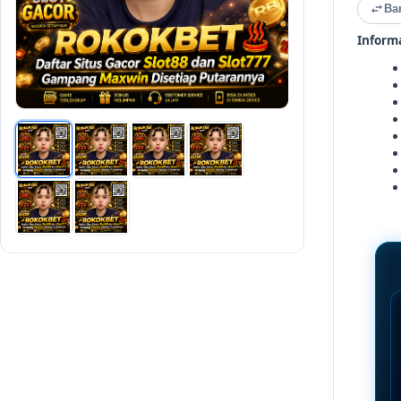
Ba
Inform