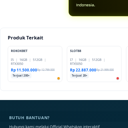
Indonesia.
Produk Terkait
ROKOKBET
SLOT88
-2%
-1%
I5
|
16GB
|
512GB
|
I7
|
16GB
|
512GB
|
RTX3050
RTX5050
Rp 11.500.000
Rp 22.887.000
Rp 12.799.000
Rp 21.999.000
Terjual 200+
Terjual 20+
BUTUH BANTUAN?
Hubungi kami melalui Official WhatsApp interaktif