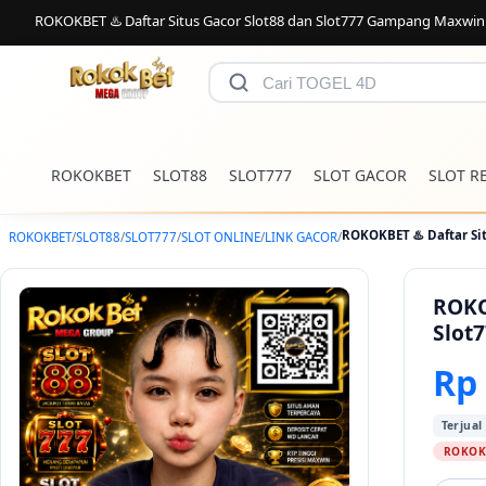
ROKOKBET ♨️ Daftar Situs Gacor Slot88 dan Slot777 Gampang Maxwin
ROKOKBET
SLOT88
SLOT777
SLOT GACOR
SLOT R
ROKOKBET ♨️ Daftar Si
ROKOKBET
/
SLOT88
/
SLOT777
/
SLOT ONLINE
/
LINK GACOR
/
ROKO
Slot
Rp 
Terjual
ROKOK