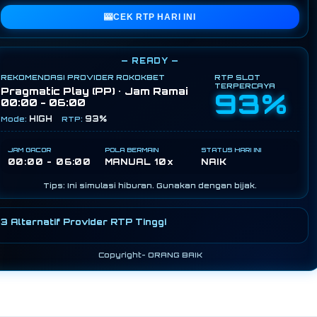
🎰
CEK RTP HARI INI
— READY —
REKOMENDASI PROVIDER ROKOKBET
RTP SLOT
TERPERCAYA
Pragmatic Play (PP) • Jam Ramai
93%
00:00 - 06:00
HIGH
93%
Mode:
RTP:
JAM GACOR
POLA BERMAIN
STATUS HARI INI
00:00 - 06:00
MANUAL 10x
NAIK
Tips: Ini simulasi hiburan. Gunakan dengan bijak.
3 Alternatif Provider RTP Tinggi
Copyright- ORANG BAIK