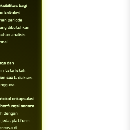
sibilitas bagi
 kalkulasi
han periode
yang dibutuhkan
uhan analisis
onal
aga
dan
in tata letak
ien saat
. diakses
engguna.
otokol
enkapsulasi
i berfungsi secara
ah dengan
 jeda, platform
ercaya di