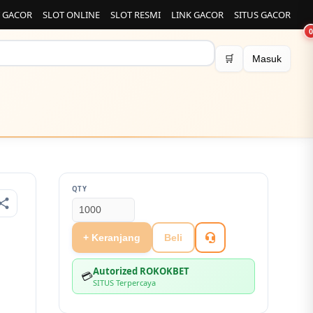
 GACOR
SLOT ONLINE
SLOT RESMI
LINK GACOR
SITUS GACOR
0
🛒
Masuk
QTY
+ Keranjang
Beli
Autorized ROKOKBET
💳
SITUS Terpercaya