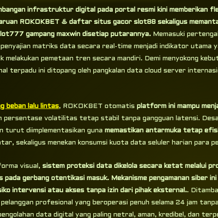
angan infrastruktur digital pada portal resmi kini memberikan flek
baruan ROKOKBET ♨️ daftar situs gacor slot88 sekaligus memantau
slot777 gampang maxwin disetiap putarannya.
Memasuki pertenga
penyajian matriks data secara real-time menjadi indikator utama 
uk melakukan pemetaan tren secara mandiri. Demi menyokong kebut
al terpadu ini ditopang oleh pangkalan data cloud server internasi
 beban lalu lintas
, ROKOKBET otomatis
platform ini mampu menj
 persentase volatilitas tetap stabil tanpa gangguan latensi. Desa
gn turut diimplementasikan guna
memastikan antarmuka tetap efis
ntar, sekaligus menekan konsumsi kuota data seluler harian para p
forma visual,
sistem proteksi data dikelola secara ketat melalui pr
pis pada gerbang otentikasi masuk. Mekanisme pengamanan siber in
ko intervensi atau akses tanpa izin dari pihak eksternal.
. Ditamb
 pelanggan profesional yang beroperasi penuh selama 24 jam tanpa
engolahan data digital yang paling netral, aman, kredibel, dan terp