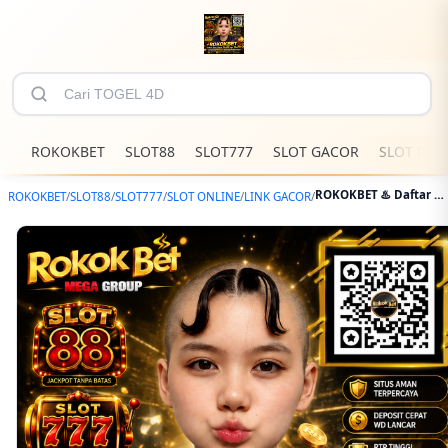
ROKOKBET
SLOT88
SLOT777
SLOT GACOR
SLOT RES
ROKOKBET ♨️ Daftar Situs Gacor Slot88 dan Slot777 Gampang Maxwin Disetiap Putarannya
ROKOKBET
/
SLOT88
/
SLOT777
/
SLOT ONLINE
/
LINK GACOR
/