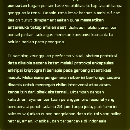
pemuatan
bagan persentase volatilitas tetap stabil tanpa
gangguan latensi. Desain tata letak berbasis mobile-first
design turut diimplementasikan guna
memastikan
antarmuka tetap efisien saat
. diakses melalui peramban
ponsel pintar, sekaligus menekan konsumsi kuota data
seluler harian para pengguna.
Di samping keunggulan performa visual,
sistem proteksi
data dikelola secara ketat melalui protokol
enkapsulasi
enkripsi kriptografi berlapis pada gerbang otentikasi
masuk. Mekanisme pengamanan siber ini berfungsi secara
dinamis untuk mencegah risiko intervensi atau akses
tanpa izin dari pihak eksternal.
. Ditambah dengan
kehadiran layanan bantuan pelanggan profesional yang
beroperasi penuh selama 24 jam tanpa jeda, platform ini
sukses wujudkan ruang pengolahan data digital yang paling
netral, aman, kredibel, dan terpercaya di Indonesia.