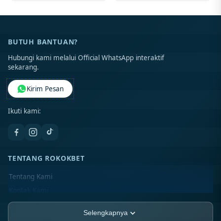
BUTUH BANTUAN?
Hubungi kami melalui Official WhatsApp interaktif
sekarang.
Kirim Pesan
Ikuti kami:
TENTANG ROKOKBET
Tentang Kami
Kontak Kami
Lokasi Toko
Selengkapnya
FAQ