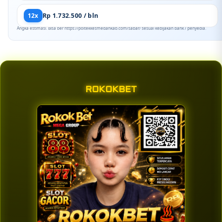
12x
Rp 1.732.500 / bln
Angka estimasi. Bisa ber https://poltekkesmedankab.com/sabar/ sesuai kebijakan bank / penyedia.
ROKOKBET