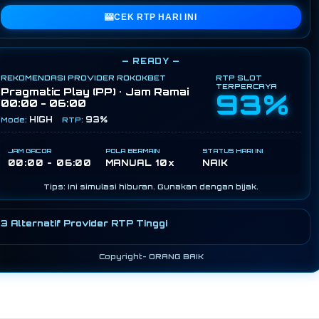
🎰
CEK RTP HARI INI
— READY —
REKOMENDASI PROVIDER ROKOKBET
RTP SLOT
TERPERCAYA
Pragmatic Play (PP) • Jam Ramai
93%
00:00 - 06:00
HIGH
93%
Mode:
RTP:
JAM GACOR
POLA BERMAIN
STATUS HARI INI
00:00 - 06:00
MANUAL 10x
NAIK
Tips: Ini simulasi hiburan. Gunakan dengan bijak.
3 Alternatif Provider RTP Tinggi
Copyright- ORANG BAIK